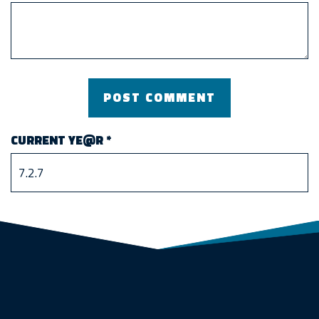
CURRENT YE@R
*