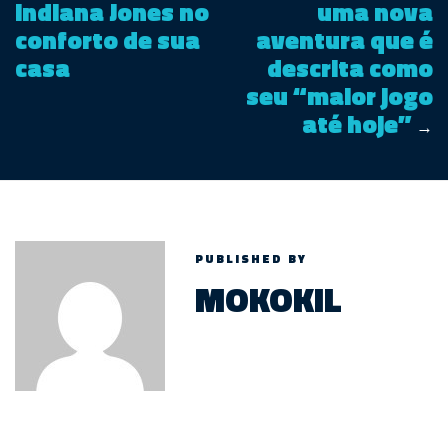
Indiana Jones no
uma nova
conforto de sua
aventura que é
casa
descrita como
seu “maior jogo
até hoje”
→
PUBLISHED BY
MOKOKIL