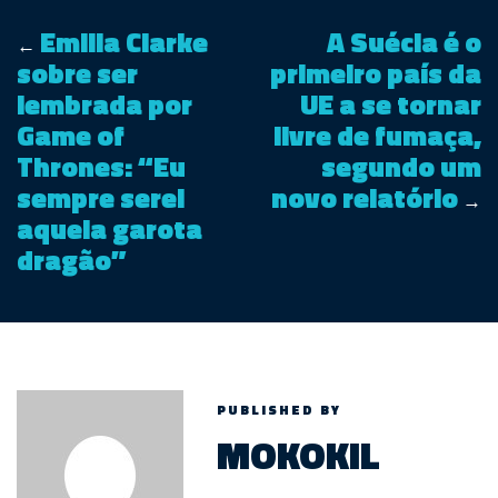
Emilia Clarke
A Suécia é o
←
sobre ser
primeiro país da
lembrada por
UE a se tornar
Game of
livre de fumaça,
Thrones: “Eu
segundo um
sempre serei
novo relatório
→
aquela garota
dragão”
PUBLISHED BY
MOKOKIL