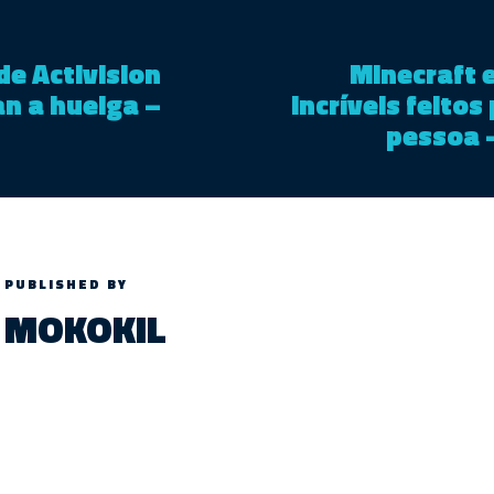
e Activision
Minecraft e
an a huelga –
incríveis feitos
pessoa 
PUBLISHED BY
MOKOKIL