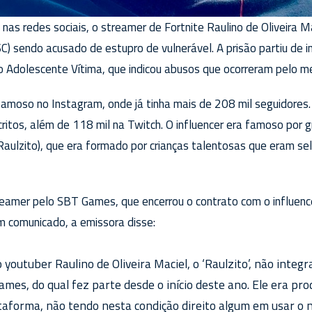
nas redes sociais, o streamer de Fortnite Raulino de Oliveira Ma
(SC) sendo acusado de estupro de vulnerável. A prisão partiu de 
do Adolescente Vítima, que indicou abusos que ocorreram pelo 
famoso no Instagram, onde já tinha mais de 208 mil seguidores
critos, além de 118 mil na Twitch. O influencer era famoso por 
Raulzito), que era formado por crianças talentosas que eram se
eamer pelo SBT Games, que encerrou o contrato com o influenc
m comunicado, a emissora disse:
youtuber Raulino de Oliveira Maciel, o ‘Raulzito’, não integ
mes, do qual fez parte desde o início deste ano. Ele era pr
ataforma, não tendo nesta condição direito algum em usar o