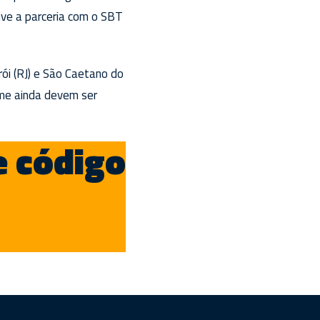
ive a parceria com o SBT
ói (RJ) e São Caetano do
ime ainda devem ser
e código