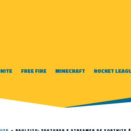
NITE
FREE FIRE
MINECRAFT
ROCKET LEAG
NITE
>
RAULZITO: YOUTUBER E STREAMER DE FORTNITE É