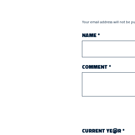
Your email address will not be p
NAME
*
COMMENT
*
CURRENT YE@R
*