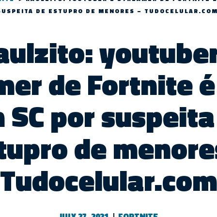
SUSPEITA DE ESTUPRO DE MENORES – TUDOCELULAR.CO
aulzito: youtuber
mer de Fortnite é
 SC por suspeita
tupro de menore
Tudocelular.co
JULY 27, 2021
FORTNITE