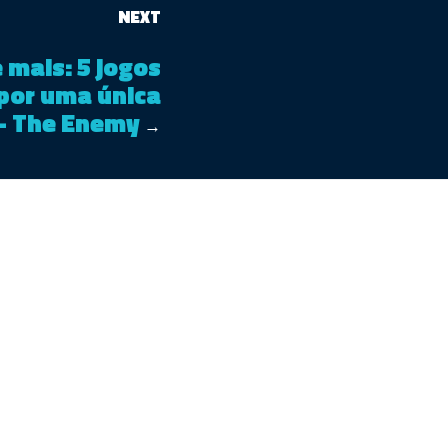
NEXT
 mais: 5 jogos
 por uma única
– The Enemy
→