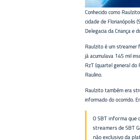
Conhecido como Raulzito 
cidade de Florianópolis 
Delegacia da Criança e 
Raulzito é um streamer 
já acumulava 145 mil ins
RzT (quartel general do 
Raulino.
Raulzito também era str
informado do ocorrido. E
O SBT informa que o 
streamers de SBT Ga
não exclusivo da pl