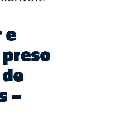
M
 e
 preso
 de
s –
m