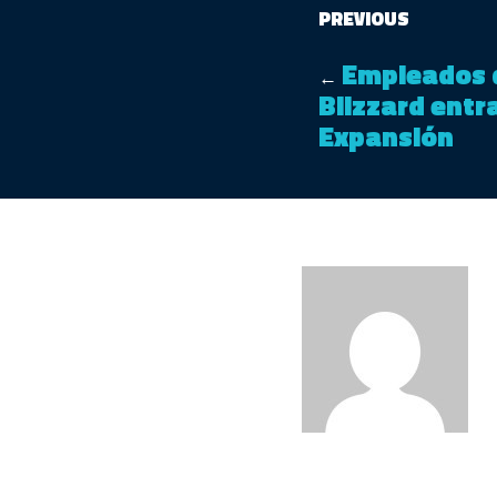
PREVIOUS
Empleados d
←
Blizzard entr
Expansión