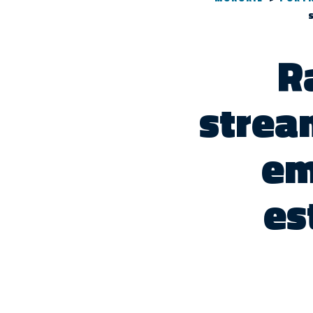
R
strea
em
es