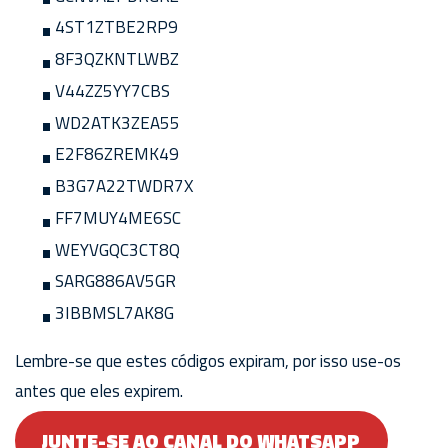
4ST1ZTBE2RP9
8F3QZKNTLWBZ
V44ZZ5YY7CBS
WD2ATK3ZEA55
E2F86ZREMK49
B3G7A22TWDR7X
FF7MUY4ME6SC
WEYVGQC3CT8Q
SARG886AV5GR
3IBBMSL7AK8G
Lembre-se que estes códigos expiram, por isso use-os
antes que eles expirem.
JUNTE-SE AO CANAL DO WHATSAPP