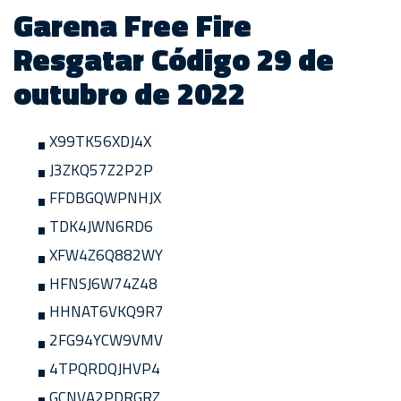
Garena Free Fire
Resgatar Código 29 de
outubro de 2022
X99TK56XDJ4X
J3ZKQ57Z2P2P
FFDBGQWPNHJX
TDK4JWN6RD6
XFW4Z6Q882WY
HFNSJ6W74Z48
HHNAT6VKQ9R7
2FG94YCW9VMV
4TPQRDQJHVP4
GCNVA2PDRGRZ