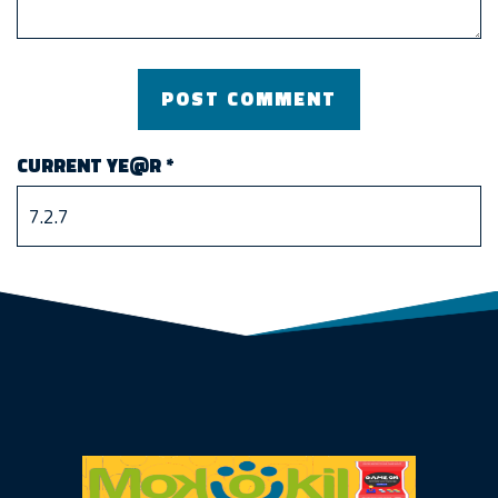
CURRENT YE@R
*