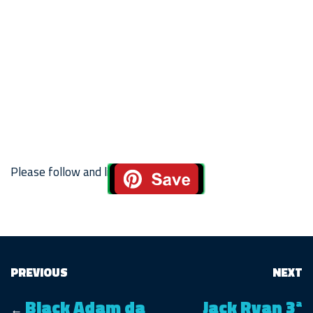
Please follow and like us:
PREVIOUS
NEXT
Black Adam da
Jack Ryan 3ª
←