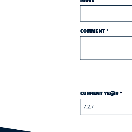
COMMENT
*
CURRENT YE@R
*