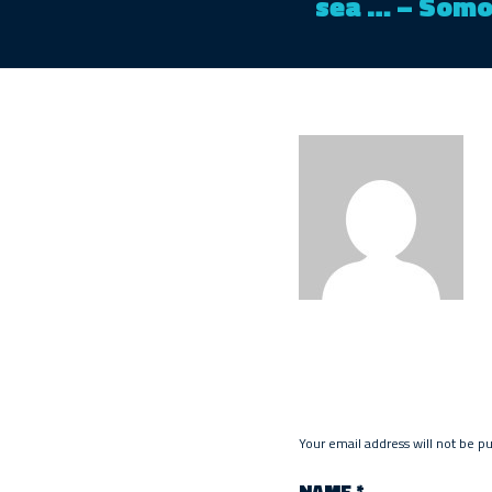
sea … – Som
Your email address will not be p
NAME
*