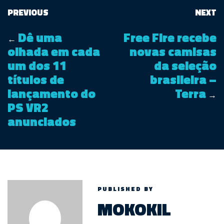
PREVIOUS
NEXT
Dê uma
Free Fire recebe
←
olhada em cada
novas camisas
um dos 11
da seleção
títulos de
brasileira –
lançamento do
Terra
→
PS VR2
anunciados
PUBLISHED BY
MOKOKIL