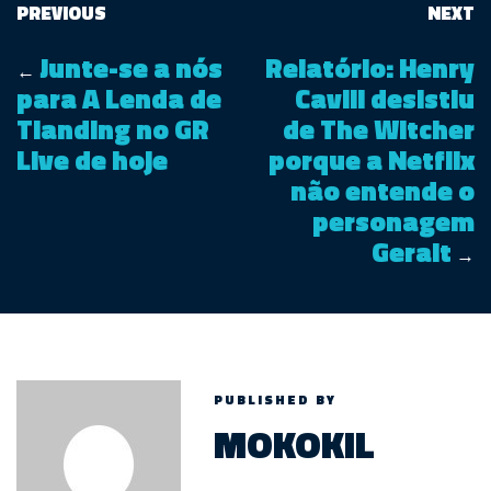
PREVIOUS
NEXT
Junte-se a nós
Relatório: Henry
←
para A Lenda de
Cavill desistiu
Tianding no GR
de The Witcher
Live de hoje
porque a Netflix
não entende o
personagem
Geralt
→
PUBLISHED BY
MOKOKIL