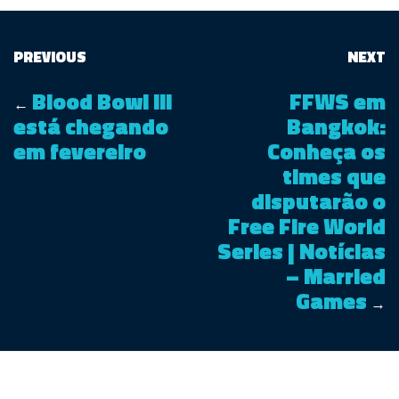
PREVIOUS
NEXT
Blood Bowl III
FFWS em
←
está chegando
Bangkok:
em fevereiro
Conheça os
times que
disputarão o
Free Fire World
Series | Notícias
– Married
Games
→