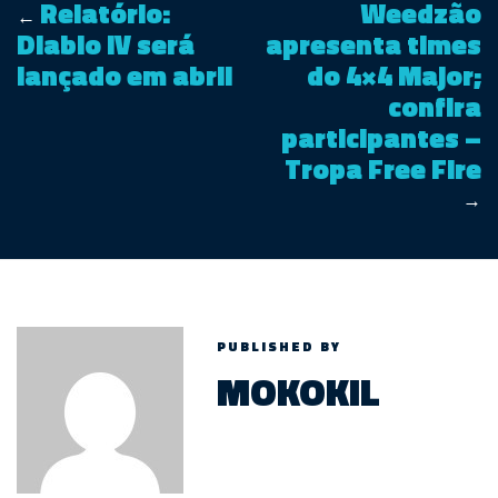
Relatório:
Weedzão
←
Diablo IV será
apresenta times
lançado em abril
do 4×4 Major;
confira
participantes –
Tropa Free Fire
→
PUBLISHED BY
MOKOKIL