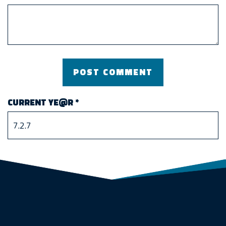
CURRENT YE@R
*