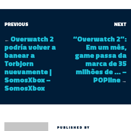
PREVIOUS
NEXT
Overwatch 2
“Overwatch 2”:
←
podría volver a
Em um mês,
banear a
game passa da
Torbjorn
marca de 35
nuevamente |
milhões de … –
SomosXbox –
POPline
→
SomosXbox
PUBLISHED BY