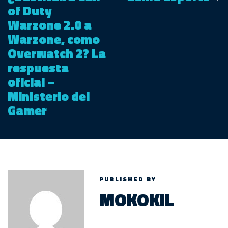
of Duty
Warzone 2.0 a
Warzone, como
Overwatch 2? La
respuesta
oficial –
Ministerio del
Gamer
PUBLISHED BY
MOKOKIL