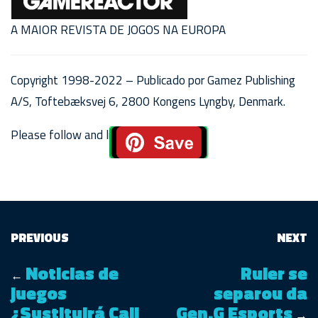
A MAIOR REVISTA DE JOGOS NA EUROPA
Copyright 1998-2022 – Publicado por Gamez Publishing
A/S, Toftebæksvej 6, 2800 Kongens Lyngby, Denmark.
Please follow and like us:
PREVIOUS
NEXT
Noticias de
Ruler se
←
juegos
separou da
¿Sustituirá Call
Gen.G Esports
→