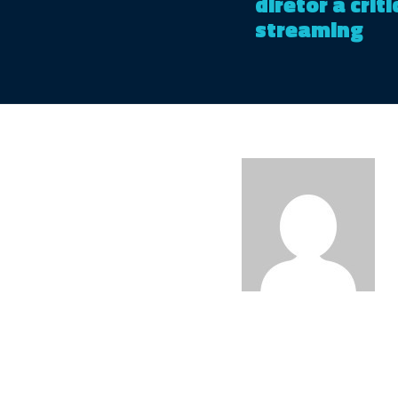
diretor a crit
streaming