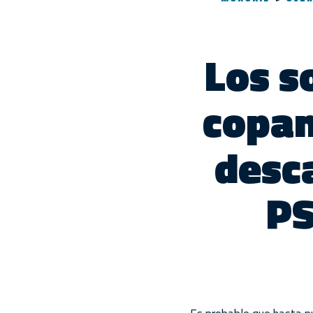
Los s
copan
desc
PS