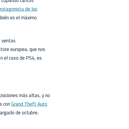
2
copando tantos
protagonista de los
mbién es el máximo
e ventas
Store europea, que nos
En el caso de PS4, es
osiciones más altas, y no
es con
Grand Theft Auto
argado de octubre,