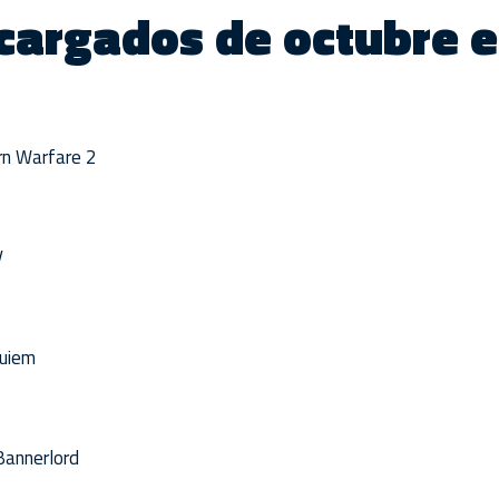
cargados de octubre 
rn Warfare 2
V
quiem
Bannerlord