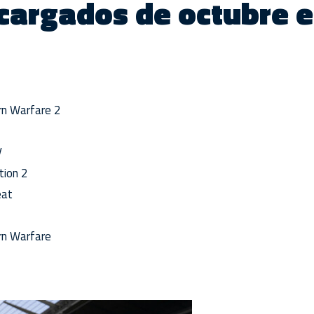
cargados de octubre 
rn Warfare 2
V
ion 2
eat
rn Warfare