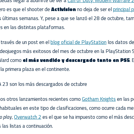
edas llegar a aburrirte de ver a
Call of Duty: Modern Warfare 
ero es que el shooter de
Activision
no deja de ser el
principal 
s últimas semanas. Y, pese a que se lanzó el 28 de octubre, ta
 en las distintas plataformas.
 través de un post en el
blog oficial de PlayStation
los datos d
ideojuegos más exitosos del mes de octubre en la PlayStation 
y Ward como
el más vendido y descargado tanto en PS5
. 
la primera plaza en el continente.
A 23 son los más descargados de octubre
os otros lanzamientos recientes como
Gotham Knights
en las p
s habituales en este tipo de clasificaciones, como ocurre cada m
to play
,
Overwatch 2
es el que se ha impuesto como el más desc
las listas a continuación.