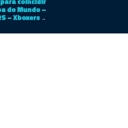
para coincidir
pa do Mundo –
S – Xboxers
→