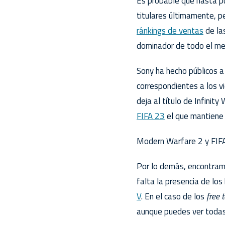
Es probable que hasta pu
titulares últimamente, p
ránkings de ventas
de la
dominador de todo el mes
Sony ha hecho públicos a
correspondientes a los v
deja al título de Infinit
FIFA 23
el que mantiene 
Modern Warfare 2 y FIF
Por lo demás, encontram
falta la presencia de lo
V
. En el caso de los
free 
aunque puedes ver todas 