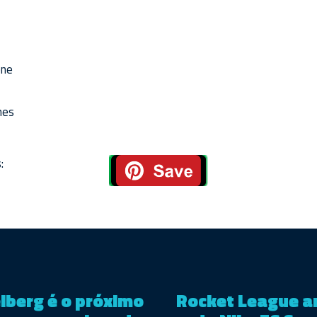
one
hes
:
lberg é o próximo
Rocket League a