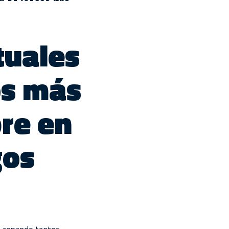
tuales
os más
re en
gos