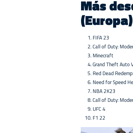
Más des
(Europa)
FIFA 23
Call of Duty: Mode
Minecraft
Grand Theft Auto 
Red Dead Redempt
Need for Speed H
NBA 2K23
Call of Duty: Mode
UFC 4
F1 22