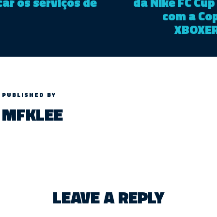
icar os serviços de
da Nike FC Cup 
com a Co
XBOXER
PUBLISHED BY
MFKLEE
LEAVE A REPLY