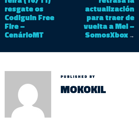
resgate os
actualización
Codiguin Free
para traer de
Fire –
vuelta a Mei –
CenárioMT
SomosXbox
→
PUBLISHED BY
MOKOKIL