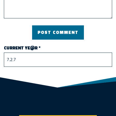
CURRENT YE@R
*