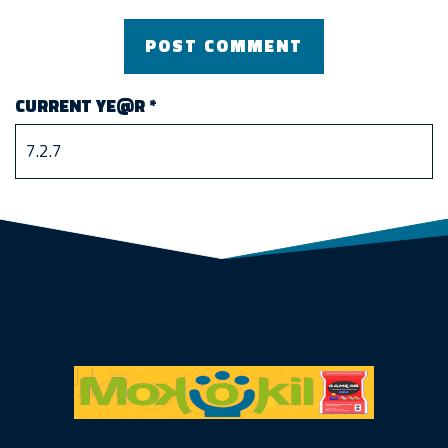
CURRENT YE@R
*