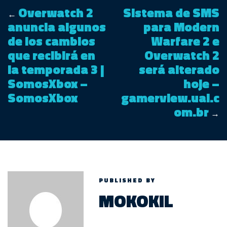
Overwatch 2
Sistema de SMS
←
anuncia algunos
para Modern
de los cambios
Warfare 2 e
que recibirá en
Overwatch 2
la temporada 3 |
será alterado
SomosXbox –
hoje –
SomosXbox
gamerview.uai.c
om.br
→
PUBLISHED BY
MOKOKIL