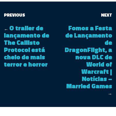
PREVIOUS
NEXT
O trailer de
Fomos a Festa
←
lançamento de
de Lançamento
The Callisto
de
Protocol está
DragonFlight, a
cheio de mais
nova DLC de
terror e horror
World of
Warcraft |
Notícias –
Married Games
→