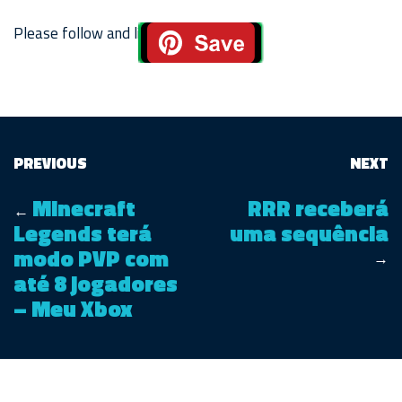
Please follow and like us:
PREVIOUS
NEXT
Minecraft
RRR receberá
←
Legends terá
uma sequência
modo PVP com
→
até 8 jogadores
– Meu Xbox