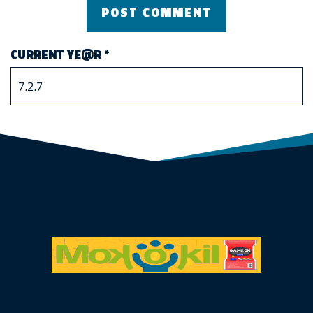
CURRENT YE@R
*