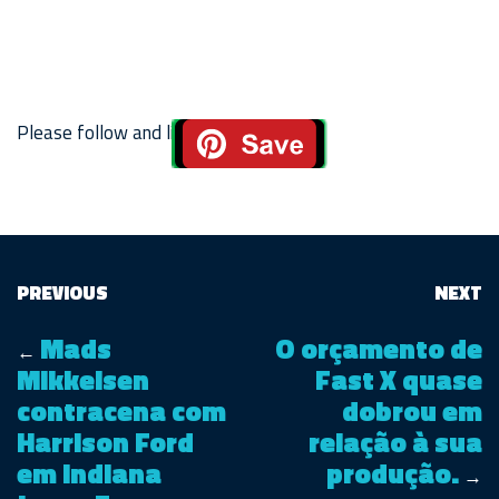
Please follow and like us:
PREVIOUS
NEXT
Mads
O orçamento de
←
Mikkelsen
Fast X quase
contracena com
dobrou em
Harrison Ford
relação à sua
em Indiana
produção.
→