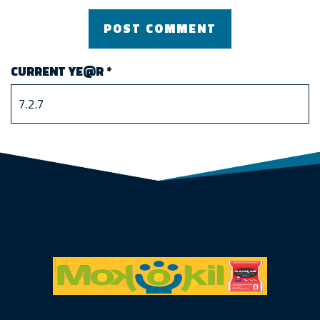
CURRENT YE@R
*