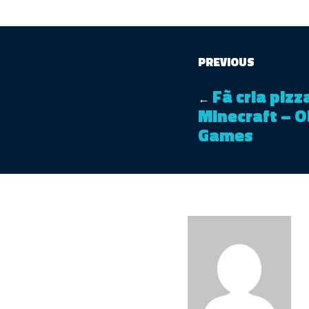
PREVIOUS
Fã cria piz
←
Minecraft – O
Games