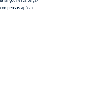
na lançou nesta terça-
 recompensas após a