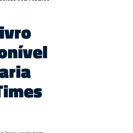
ivro
onível
aria
Times