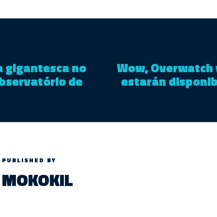
za gigantesca no
Wow, Overwatch y
bservatório de
estarán disponib
PUBLISHED BY
MOKOKIL