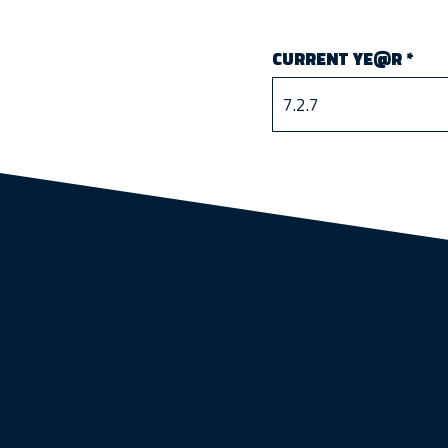
CURRENT YE@R
*