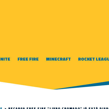
NITE
FREE FIRE
MINECRAFT
ROCKET LEAG
RE
>
RECARGA FREE FIRE “LIVRO CROMADO” JÁ ESTÁ DIS