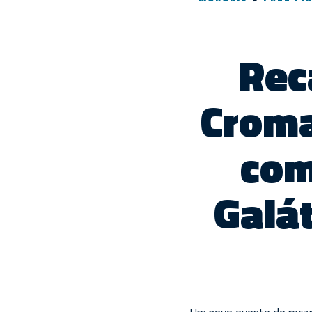
Rec
Croma
com
Galá