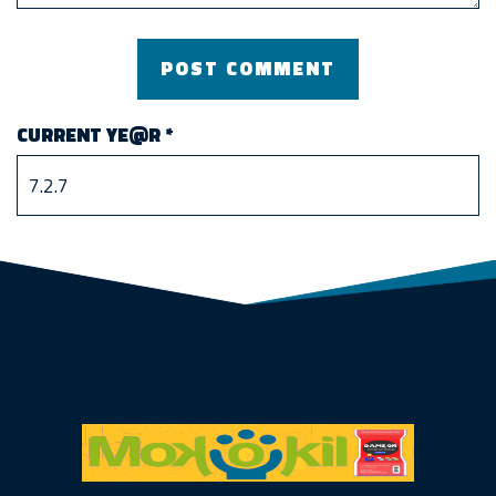
CURRENT YE@R
*