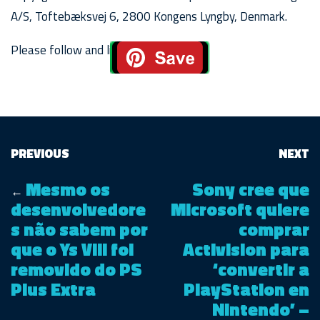
A/S, Toftebæksvej 6, 2800 Kongens Lyngby, Denmark.
Please follow and like us:
PREVIOUS
NEXT
Mesmo os
Sony cree que
←
desenvolvedore
Microsoft quiere
s não sabem por
comprar
que o Ys VIII foi
Activision para
removido do PS
‘convertir a
Plus Extra
PlayStation en
Nintendo’ –