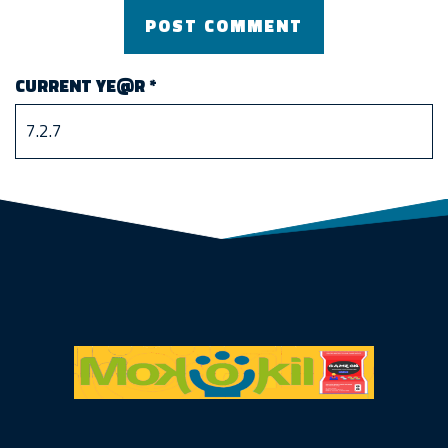
CURRENT YE@R
*