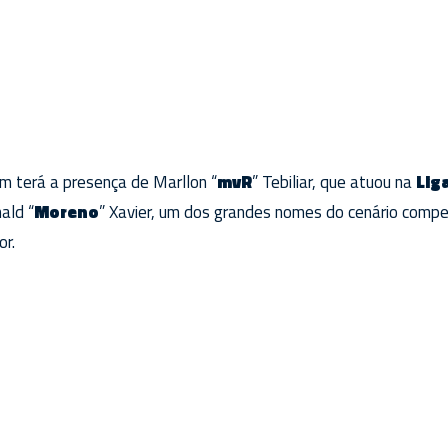
m terá a presença de Marllon “
mvR
” Tebiliar, que atuou na
Lig
ald “
Moreno
” Xavier, um dos grandes nomes do cenário compet
or.