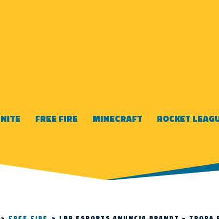
NITE
FREE FIRE
MINECRAFT
ROCKET LEAG
>
FREE FIRE
>
LBR ESPORTS ANUNCIA BRANDT – TROPA 