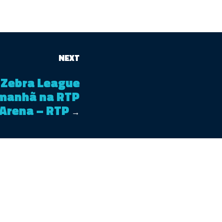
NEXT
 Zebra League
manhã na RTP
Arena – RTP
→