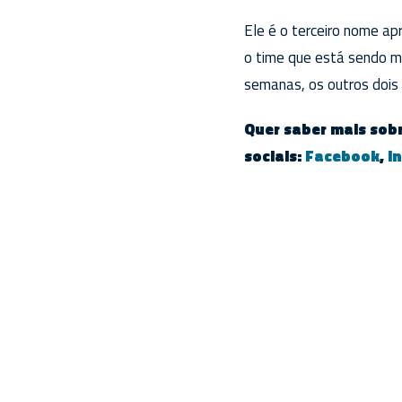
Ele é o terceiro nome a
o time que está sendo m
semanas, os outros doi
Quer saber mais sobr
sociais:
Facebook
,
I