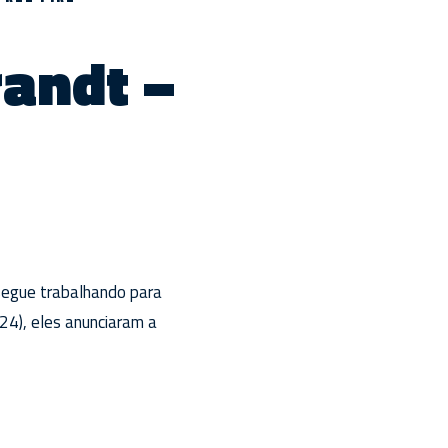
randt –
segue trabalhando para
24), eles anunciaram a