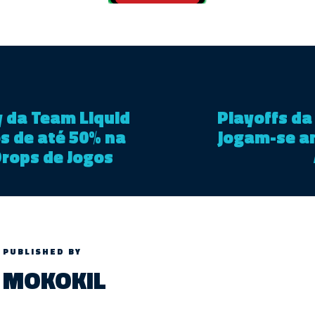
y da Team Liquid
Playoffs da
s de até 50% na
jogam-se a
 Drops de Jogos
PUBLISHED BY
MOKOKIL