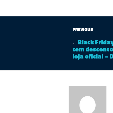
PREVIOUS
Black Frida
←
tem desconto
loja oficial –