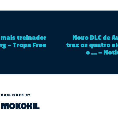
 mais treinador
Novo DLC de A
ng – Tropa Free
traz os quatro 
o … – Notí
PUBLISHED BY
MOKOKIL