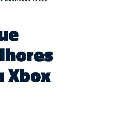
que
lhores
u Xbox