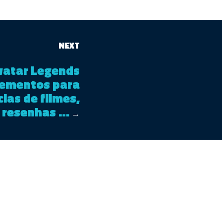
NEXT
vatar Legends
elementos para
cias de filmes,
resenhas …
→