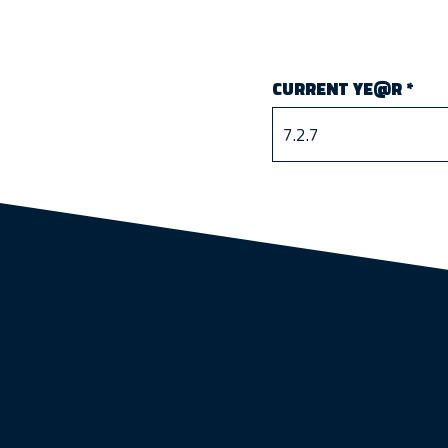
CURRENT YE@R
*