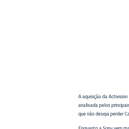
A aquisição da Activisio
analisada pelos principa
que não deseja perder Ca
Enquanto a Sony vem mar