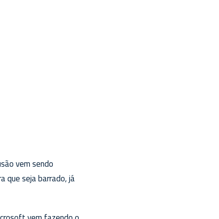
 fusão vem sendo
a que seja barrado, já
Microsoft vem fazendo o