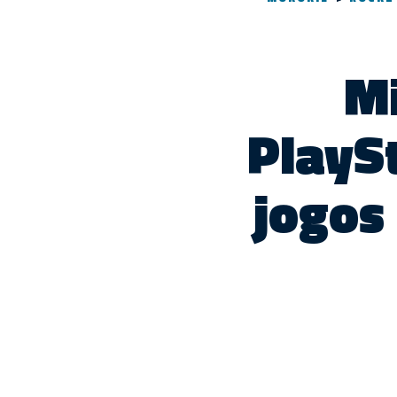
Mi
PlayS
jogos