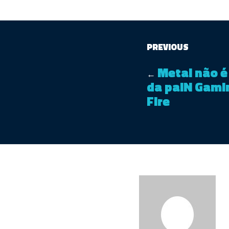
PREVIOUS
Metal não é
←
da paiN Gami
Fire