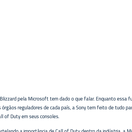
n Blizzard pela Microsoft tem dado o que falar. Enquanto essa
is órgãos reguladores de cada país, a Sony tem feito de tudo par
ll of Duty em seus consoles.
telando a importância de Call of Duty dentro da indústria, a 