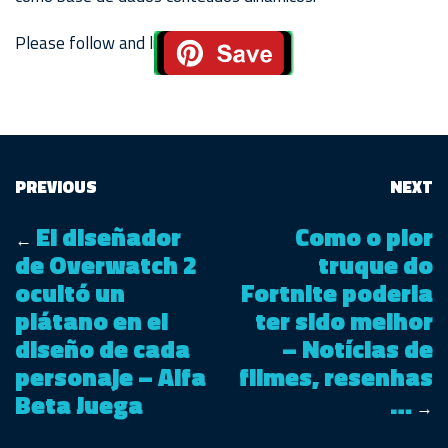
Please follow and like us:
PREVIOUS
NEXT
El diseñador
Como o pior
←
de Overwatch 2
truque do
ocultó un
Fortnite poderia
plátano en el
ter sido melhor
diseño de cada
– Notícias de
personaje – Alfa
filmes, resenhas
Beta Juega
…
→