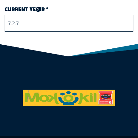
CURRENT YE@R
*