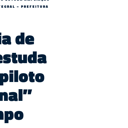
TEGRAL – PREFEITURA
ia de
estuda
piloto
nal”
mpo