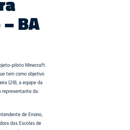
ura
 – BA
ojeto-piloto Minecraft
 que tem como objetivo
ra (28), a equipe da
 o representante da
intendente de Ensino,
adora das Escolas de