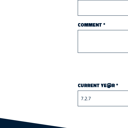
COMMENT
*
CURRENT YE@R
*