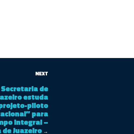
NEXT
 Secretaria de
azeiro estuda
projeto-piloto
acional” para
mpo integral –
 de Juazeiro
→