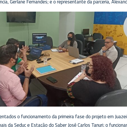
cia, Gerlane Fernandes; e o representante da parceria, Alexand
ntados o funcionamento da primeira fase do projeto em Juazeir
nais da Seduc e Estação do Saber José Carlos Tanuri; o funcio