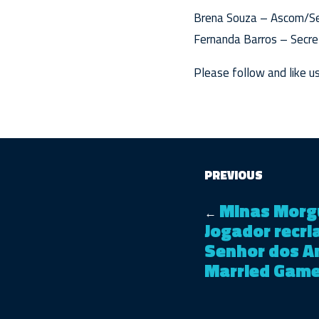
Brena Souza – Ascom/S
Fernanda Barros – Secr
Please follow and like us
PREVIOUS
Minas Morgu
←
Jogador recri
Senhor dos An
Married Gam