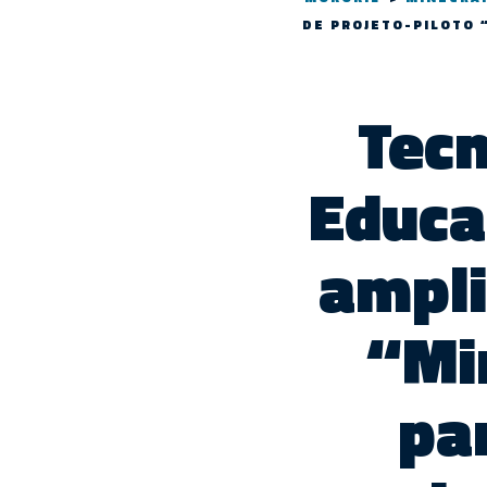
DE PROJETO-PILOTO 
Tecn
Educa
ampli
“Mi
pa