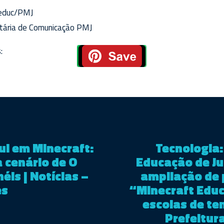
educ/PMJ
etária de Comunicação PMJ
:
l em Minecraft:
Tecnologia:
a cenário de O
Educação de Ju
éis | Notícias –
ampliação de 
es
“Minecraft Educ
escolas de te
Prefeitura