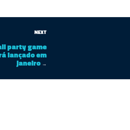
NEXT
ll party game
rá lançado em
janeiro
→