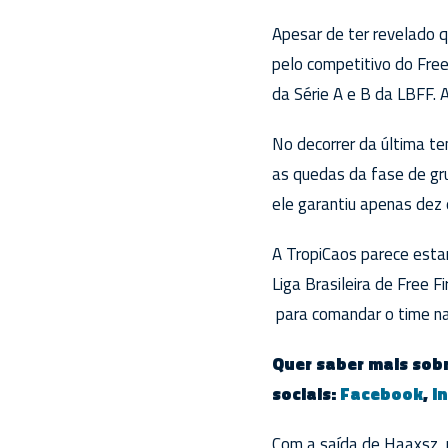
Apesar de ter revelado q
pelo competitivo do Free
da Série A e B da LBFF. 
No decorrer da última t
as quedas da fase de gr
ele garantiu apenas dez 
A TropiCaos parece esta
Liga Brasileira de Free Fi
para comandar o time n
Quer saber mais sobr
sociais:
Facebook
,
I
Com a saída de Haaxsz, 