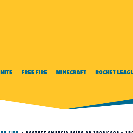
NITE
FREE FIRE
MINECRAFT
ROCKET LEAG
REE FIRE
>
HAAXSZZ ANUNCIA SAÍDA DA TROPICAOS – TR