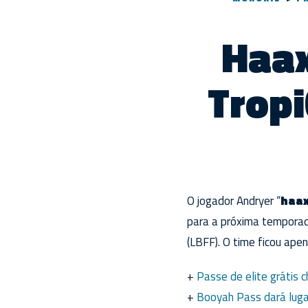
Haax
Tropi
O jogador Andryer “
haa
para a próxima temporada
(LBFF). O time ficou ape
+
Passe de elite grátis 
+
Booyah Pass dará luga