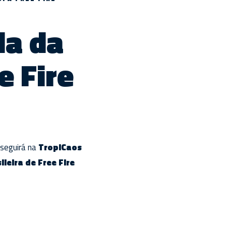
da da
e Fire
 seguirá na
TropiCaos
ileira de Free Fire