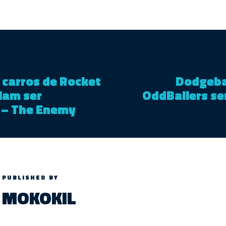
s carros de Rocket
Dodgeba
iam ser
OddBallers se
 – The Enemy
PUBLISHED BY
MOKOKIL