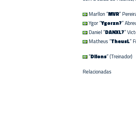
Marllon “
MVR
” Pereir
Ygor “
Ygorzn7
” Abre
Daniel “
DANXL7
” Vict
Matheus “
TheusL
” F
“
Dilons
” (Treinador)
Relacionadas