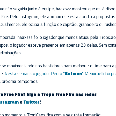
ue não seguiria junto à equipe, haaxszz mostrou que está dispo
 Fire. Pelo Instagram, ele afirmou que está aberto a propostas
Atualmente, ele ocupa a função de capitão, granadeiro ou rusher
emporada, haaxszz foi o jogador que menos atuou pela TropiCao
upos, o jogador esteve presente em apenas 23 delas. Sem co
eliminações.
r se movimentando nos bastidores para melhorar o time para 
re.
Nesta semana o jogador Pedro “
Batman
” Menuchelli foi p
a próxima temporada.
e Free Fire? Siga a Tropa Free Fire nas redes
nstagram
e
Twitter
!
.
no momento a TropiCaos fica com a seguinte formação: