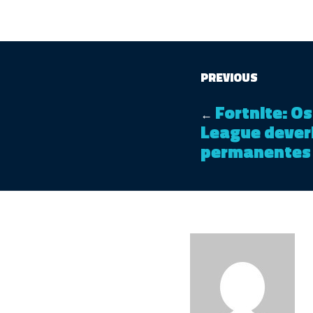
PREVIOUS
Fortnite: O
←
League dever
permanentes