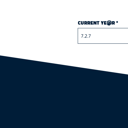
CURRENT YE@R
*