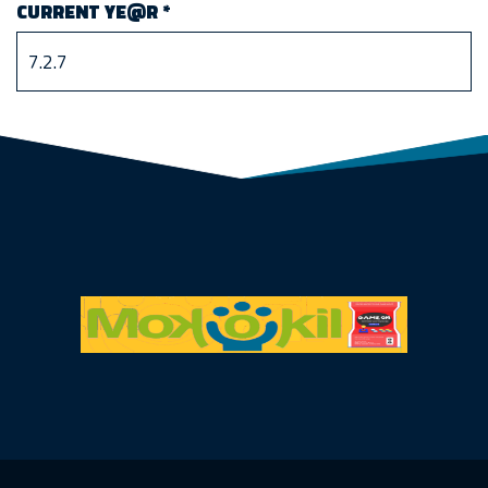
CURRENT YE@R
*