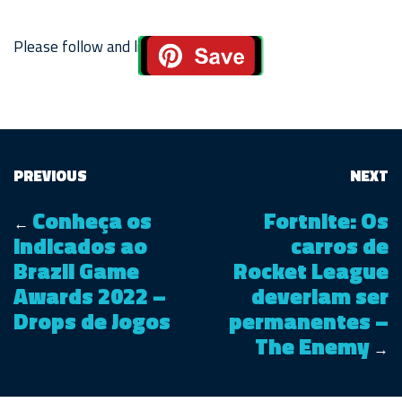
Please follow and like us:
PREVIOUS
NEXT
Conheça os
Fortnite: Os
←
indicados ao
carros de
Brazil Game
Rocket League
Awards 2022 –
deveriam ser
Drops de Jogos
permanentes –
The Enemy
→