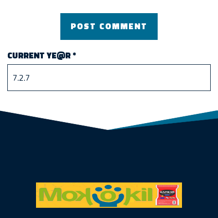
CURRENT YE@R
*