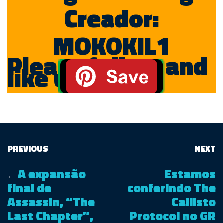
Creador:
MOKOKIL1
Please follow and
like us:
PREVIOUS
NEXT
A expansão
Estamos
←
final de
conferindo The
Assassin, “The
Callisto
Last Chapter”,
Protocol no GR