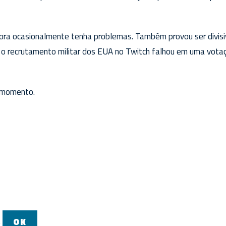
ora ocasionalmente tenha problemas. Também provou ser divis
r o recrutamento militar dos EUA no Twitch falhou em uma vota
r momento.
.
OK