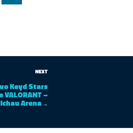
NEXT
ivo Keyd Stars
 de VALORANT –
ichau Arena
→