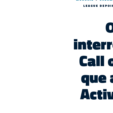
LEAGUE DEPOIS
O
inter
Call
que 
Acti