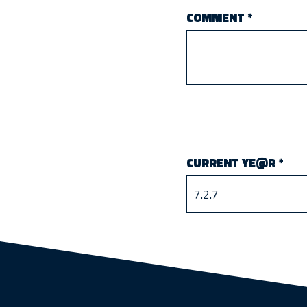
COMMENT
*
CURRENT YE@R
*