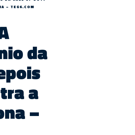
NA – TEG6.COM
UA
nio da
epois
tra a
ona –