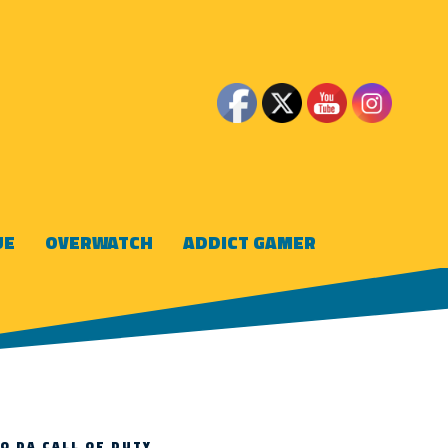
UE
OVERWATCH
ADDICT GAMER
O DA CALL OF DUTY