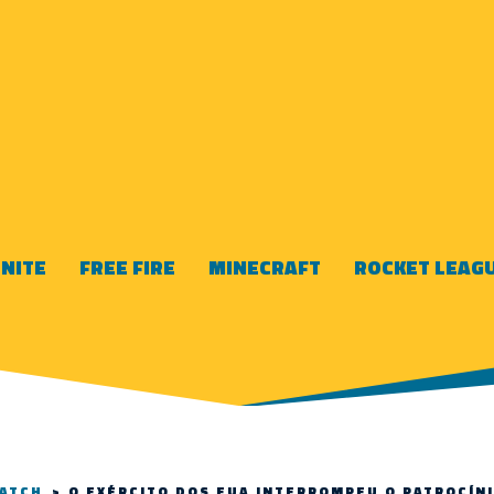
NITE
FREE FIRE
MINECRAFT
ROCKET LEAG
ATCH
>
O EXÉRCITO DOS EUA INTERROMPEU O PATROCÍNI