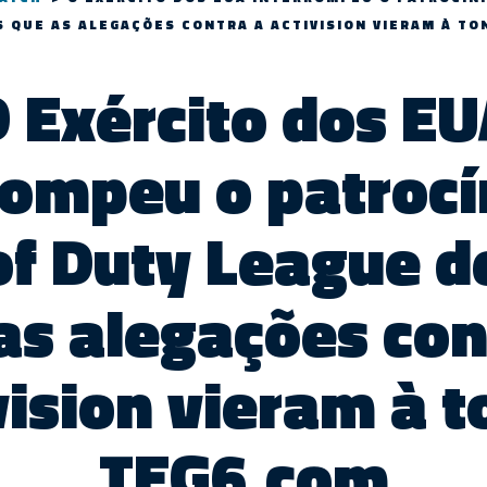
 QUE AS ALEGAÇÕES CONTRA A ACTIVISION VIERAM À TO
 Exército dos E
rompeu o patrocí
 of Duty League d
as alegações con
vision vieram à t
TEG6.com