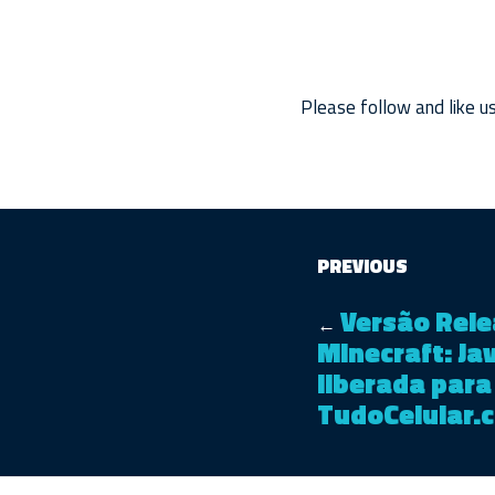
Please follow and like us
PREVIOUS
Versão Rele
←
Minecraft: Jav
liberada para
TudoCelular.