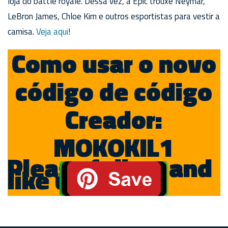
loja do battle royale. Dessa vez, a Epic trouxe Neymar,
LeBron James, Chloe Kim e outros esportistas para vestir a
camisa.
Veja aqui
!
Como usar o novo
código de código
Creador:
MOKOKIL1
Please follow and
like us: