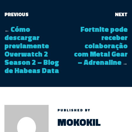
PREVIOUS
NEXT
Cómo
Fortnite pode
←
descargar
receber
previamente
colaboração
Overwatch 2
com Metal Gear
Season 2 – Blog
– Adrenaline
→
de Habeas Data
PUBLISHED BY
MOKOKIL