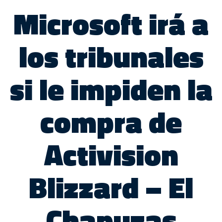
Microsoft irá a
los tribunales
si le impiden la
compra de
Activision
Blizzard – El
Chapuzas