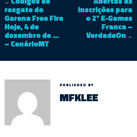
Códigos de
Abertas as
←
resgate do
inscrições para
Garena Free Fire
o 2º E-Games
Hoje, 4 de
Franca –
dezembro de …
VerdadeOn
→
– CenárioMT
PUBLISHED BY
MFKLEE