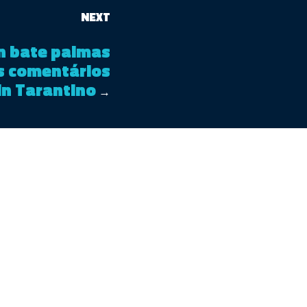
NEXT
n bate palmas
s comentários
in Tarantino
→