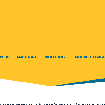
NITE
FREE FIRE
MINECRAFT
ROCKET LEAG
>
JAMES GUNN: ESTE É O HERÓI QUE OS FÃS MAIS QUERE