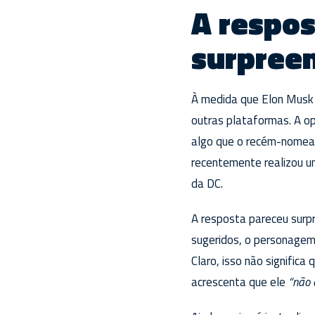
A respos
surpreen
À medida que Elon Musk 
outras plataformas. A op
algo que o recém-nomead
recentemente realizou um
da DC.
A resposta pareceu surp
sugeridos, o personagem
Claro, isso não signific
acrescenta que ele
“não 