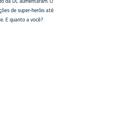
dido da DC aumentaram. O
ções de super-heróis até
e. E quanto a você?