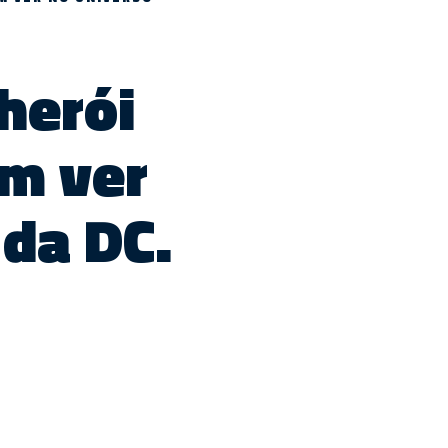
herói
em ver
 da DC.