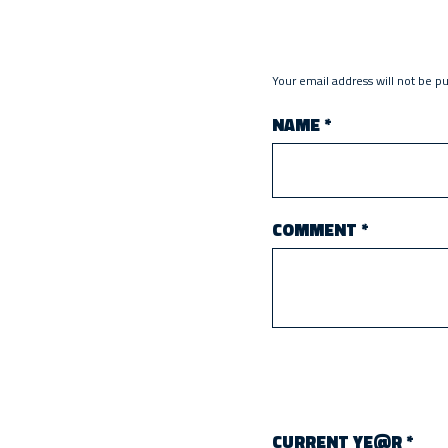
Your email address will not be p
NAME
*
COMMENT
*
CURRENT YE@R
*