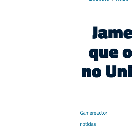
Jame
que o
no Uni
Gamereactor
notícias