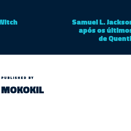
Witch
Samuel L. Jackso
após os último
de Quent
PUBLISHED BY
MOKOKIL