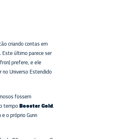
tão criando contas em
 Este último parece ser
ron) prefere, e ele
r no Universo Estendido
famosos fossem
 no tempo
Booster Gold
.
 e o próprio Gunn