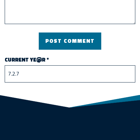
CURRENT YE@R
*