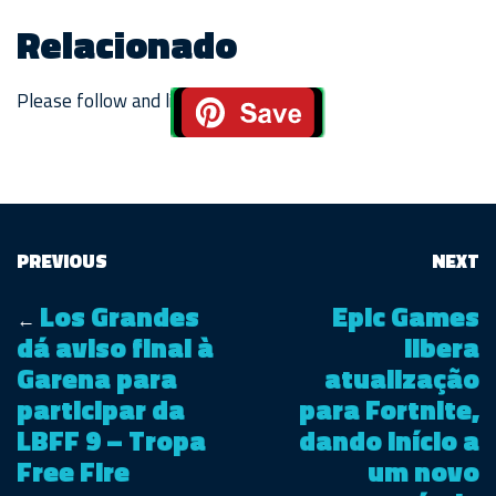
Relacionado
Please follow and like us:
PREVIOUS
NEXT
Los Grandes
Epic Games
←
dá aviso final à
libera
Garena para
atualização
participar da
para Fortnite,
LBFF 9 – Tropa
dando início a
Free Fire
um novo