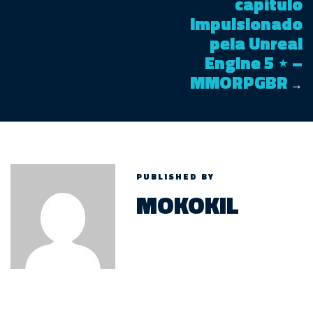
capítulo
impulsionado
pela Unreal
Engine 5 ⋆ –
MMORPGBR
→
PUBLISHED BY
MOKOKIL