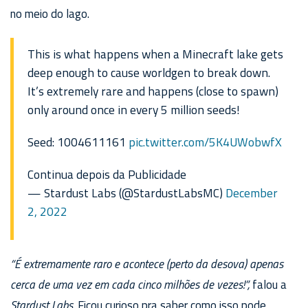
no meio do lago.
This is what happens when a Minecraft lake gets
deep enough to cause worldgen to break down.
It’s extremely rare and happens (close to spawn)
only around once in every 5 million seeds!
Seed: 1004611161
pic.twitter.com/5K4UWobwfX
Continua depois da Publicidade
— Stardust Labs (@StardustLabsMC)
December
2, 2022
“É extremamente raro e acontece (perto da desova) apenas
cerca de uma vez em cada cinco milhões de vezes!”,
falou a
Stardust Labs.
Ficou curioso pra saber como isso pode