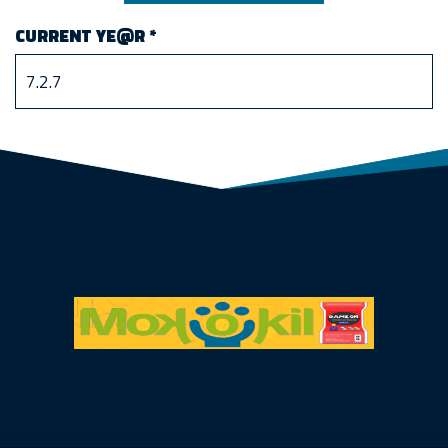
CURRENT YE@R
*