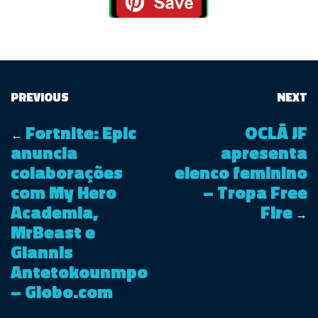
PREVIOUS
NEXT
Fortnite: Epic
OCLÃ JF
←
anuncia
apresenta
colaborações
elenco feminino
com My Hero
– Tropa Free
Academia,
Fire
→
MrBeast e
Giannis
Antetokounmpo
– Globo.com