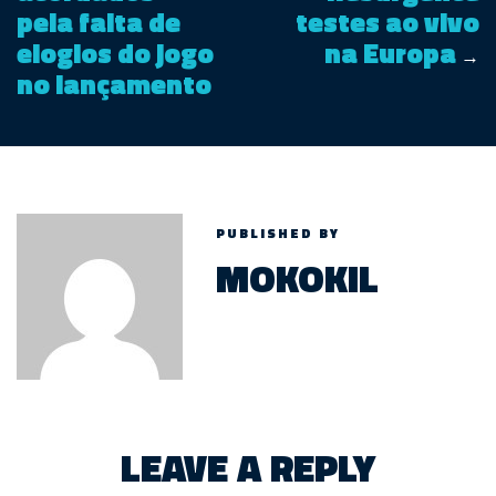
pela falta de
testes ao vivo
elogios do jogo
na Europa
→
no lançamento
PUBLISHED BY
MOKOKIL
LEAVE A REPLY