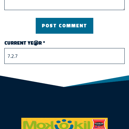
CURRENT YE@R
*