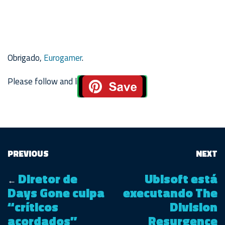
Obrigado,
Eurogamer
.
Please follow and like us:
PREVIOUS
NEXT
Diretor de
Ubisoft está
←
Days Gone culpa
executando The
“críticos
Division
acordados”
Resurgence