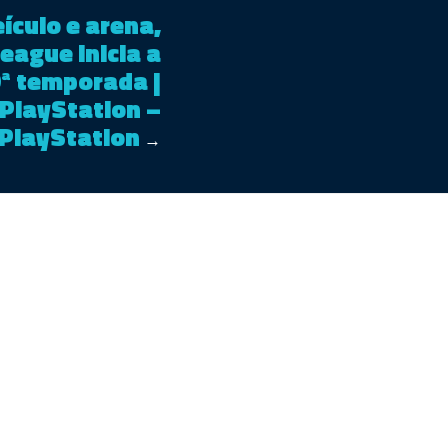
ículo e arena,
eague inicia a
ª temporada |
PlayStation –
PlayStation
→