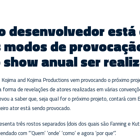
 desenvolvedor está 
s modos de provocação
 show anual ser reali
o Kojima and Kojima Productions vem provocando o próximo pro
na forma de revelações de atores realizadas em várias convenç
vou a saber que, seja qual for o próximo projeto, contará com El
eiro ator está sendo provocado.
enta três rostos separados (dois dos quais são Fanning e Kut
endado com “‘Quem’ ‘onde’ ‘como’ e agora ‘por que'”.