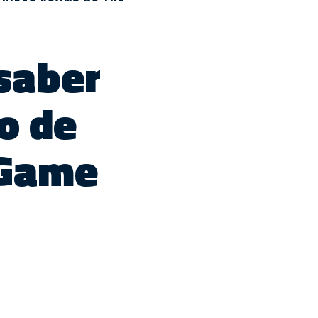
saber
o de
 Game