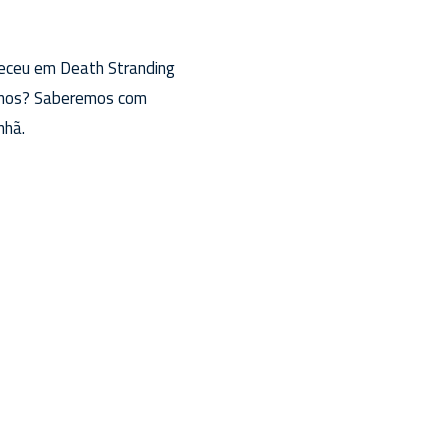
receu em Death Stranding
planos? Saberemos com
nhã.