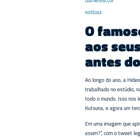
Gamereactor
notícias
O famoso
aos seu
antes do
Ao longo do ano, a Hide
trabalhado no estúdio, 
todo o mundo. Isso nos le
Kutsuna, e agora um terc
Em uma imagem que apres
assim?”, com o tweet leg