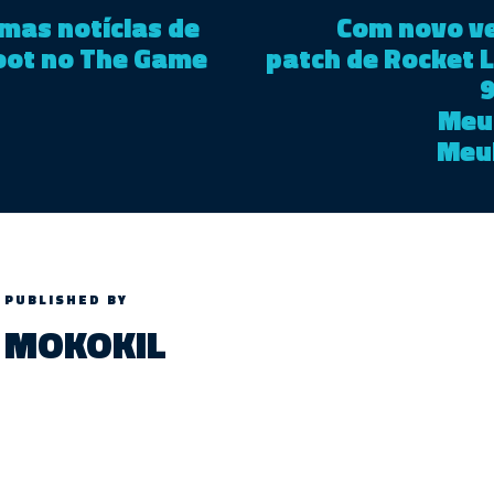
mas notícias de
Com novo ve
oot no The Game
patch de Rocket L
9
Meu
Meu
PUBLISHED BY
MOKOKIL