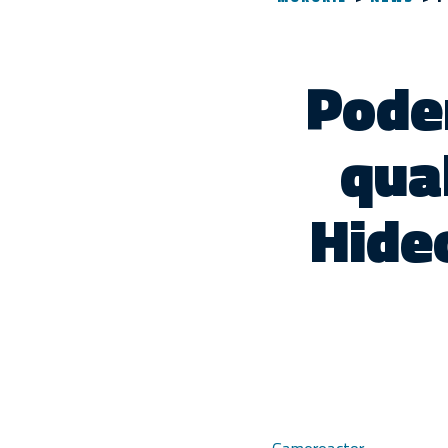
Pode
qua
Hide