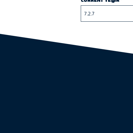
CURRENT YE@R
*