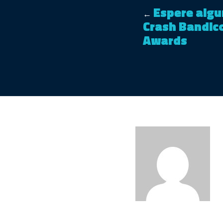
Espere algu
←
Crash Bandic
Awards