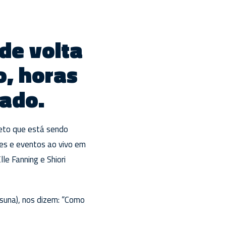
de volta
, horas
zado.
jeto que está sendo
ões e eventos ao vivo em
le Fanning e Shiori
suna), nos dizem: “Como