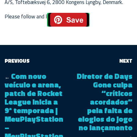
A/S, Toftebæksvej 6, 2800 Kongens Lyngby, Denmark.
Please follow and like us:
PREVIOUS
NEXT
Com novo
Diretor de Days
←
veículo e arena,
Gone culpa
patch de Rocket
“críticos
League inicia a
acordados”
9ª temporada |
pela falta de
MeuPlayStation
elogios do jogo
–
no lançamento
MeuPlayStation
→