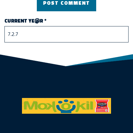
CURRENT YE@R
*