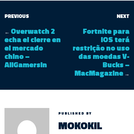
PREVIOUS
NEXT
Overwatch 2
Fortnite para
←
echa el cierre en
iOS terá
el mercado
restrição no uso
chino –
das moedas V-
AllGamersIn
Bucks –
MacMagazine
→
PUBLISHED BY
MOKOKIL