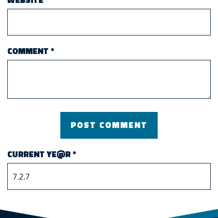
WEBSITE
COMMENT
*
CURRENT YE@R
*