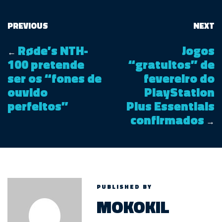
PREVIOUS
NEXT
Røde’s NTH-
Jogos
←
100 pretende
“gratuitos” de
ser os “fones de
fevereiro do
ouvido
PlayStation
perfeitos”
Plus Essentials
confirmados
→
PUBLISHED BY
MOKOKIL