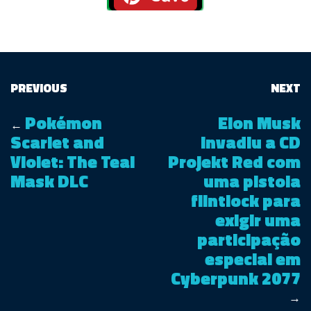
PREVIOUS
NEXT
Pokémon
Elon Musk
←
Scarlet and
invadiu a CD
Violet: The Teal
Projekt Red com
Mask DLC
uma pistola
flintlock para
exigir uma
participação
especial em
Cyberpunk 2077
→