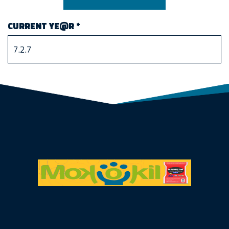
CURRENT YE@R
*