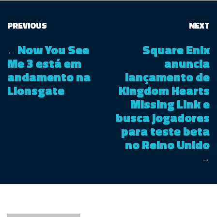
PREVIOUS
NEXT
Now You See
Square Enix
←
Me 3 está em
anuncia
andamento na
lançamento de
Lionsgate
Kingdom Hearts
Missing Link e
busca jogadores
para teste beta
no Reino Unido
→