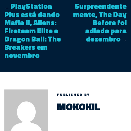
PlayStation
Surpreendente
←
Plus está dando
mente, The Day
Mafia II, Aliens:
Before foi
Fireteam Elite e
adiado para
Dragon Ball: The
dezembro
→
Breakers em
novembro
PUBLISHED BY
MOKOKIL