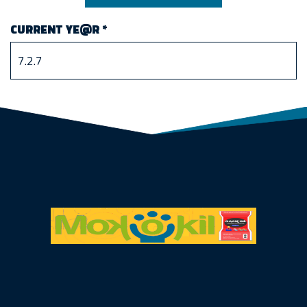
CURRENT YE@R
*