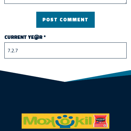
CURRENT YE@R
*