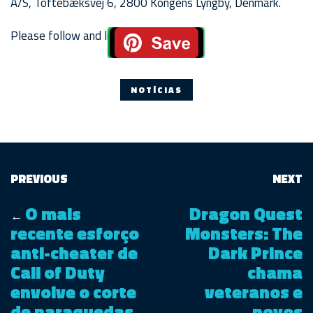
A/S, Toftebæksvej 6, 2800 Kongens Lyngby, Denmark.
Please follow and like us:
NOTÍCIAS
PREVIOUS
NEXT
O mais
Dragon Quest
←
recente esforço
Monsters: The
anti-cheater de
Dark Prince
Call of Duty
chama
envolve o corte
veteranos e
de paraquedas
novos