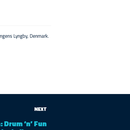
ngens Lyngby, Denmark.
NEXT
: Drum ‘n’ Fun