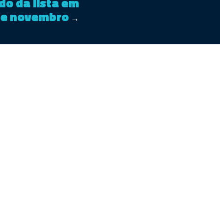
do da lista em
de novembro
→