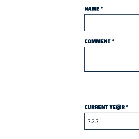
NAME
*
COMMENT
*
CURRENT YE@R
*