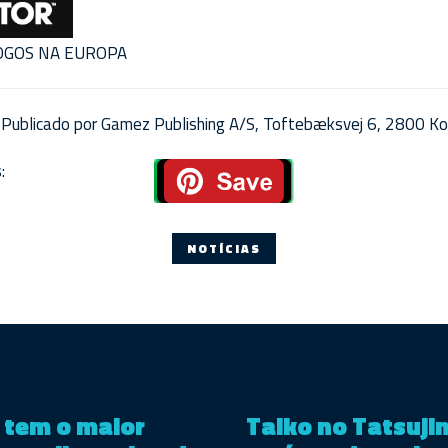
JOGOS NA EUROPA
Publicado por Gamez Publishing A/S, Toftebæksvej 6, 2800 Ko
:
NOTÍCIAS
2 tem o maior
Taiko no Tatsujin