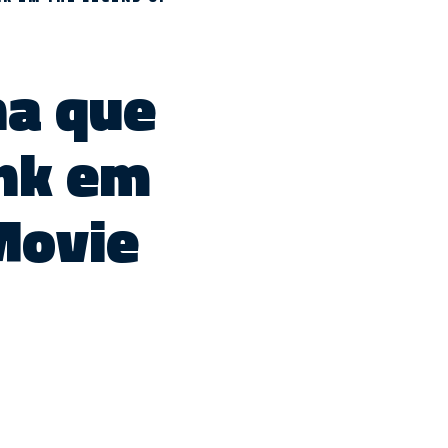
ha que
ink em
Movie