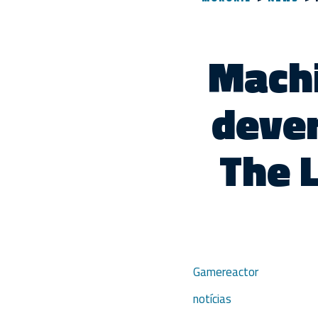
Machi
dever
The 
Gamereactor
notícias