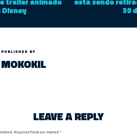
e trailer animado
está sendo retira
a Disney
30 
PUBLISHED BY
MOKOKIL
LEAVE A REPLY
ublished.
Required fields are marked
*