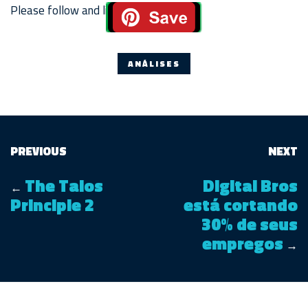
Please follow and like us:
ANÁLISES
PREVIOUS
NEXT
The Talos
Digital Bros
←
Principle 2
está cortando
30% de seus
empregos
→