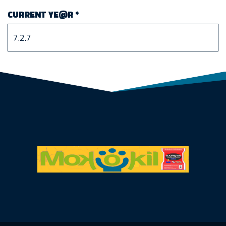
CURRENT YE@R
*