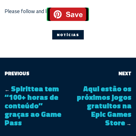
Please follow and like us:
NOTÍCIAS
PREVIOUS
NEXT
Spirittea tem
Aqui estão os
←
“100+ horas de
próximos jogos
conteúdo”
gratuitos na
graças ao Game
Epic Games
Pass
Store
→